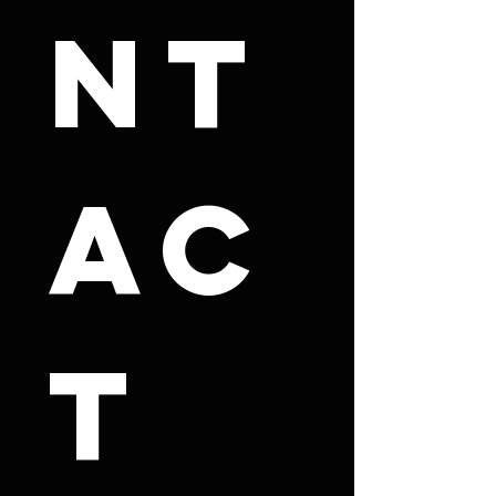
nt
ac
t 