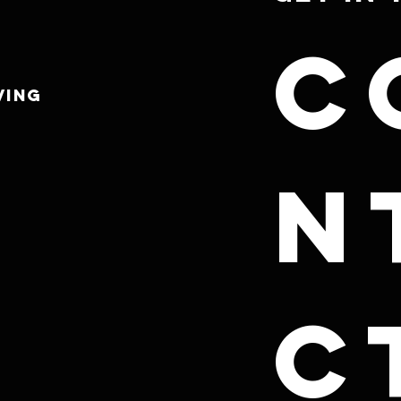
C
VING
n
ct