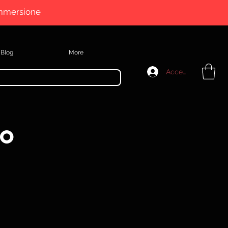
immersione
Blog
More
Accedi
io