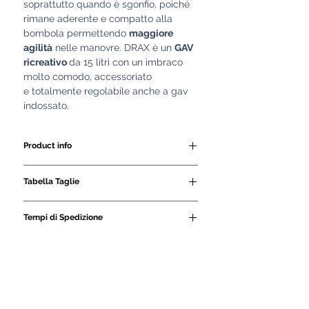
soprattutto quando è sgonfio, poiché
rimane aderente e compatto alla
bombola permettendo
maggiore
agilità
nelle manovre. DRAX è un
GAV
ricreativo
da 15 litri con un imbraco
molto comodo, accessoriato
e totalmente regolabile anche a gav
indossato.
Product info
- sacco da 15 lt.
Tabella Taglie
- realizzato in Cordura 1000
- tasche orizzontali 1 zip porta
SIZE
GIROVITA
ALTEZZA
Tempi di Spedizione
zavorra o oggetti
CM
CM
- inflator con attacco a curva
Tutti i nostri GAV e le
semplice
attrezzature subacquee
M-S-
- D-RING in nylon
vengono realizzati
XS
80/95
160/175
- 1 valvola di sovrappressione
artigianalmente da personale
- fibbie posteriori in nylon