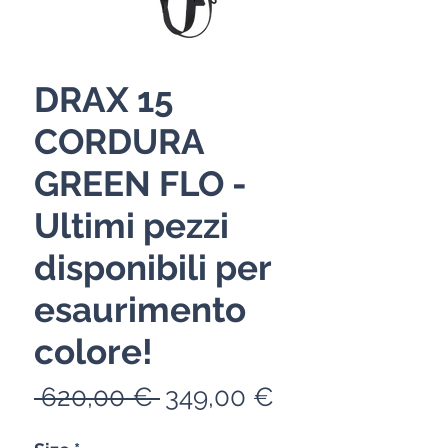
DRAX 15
CORDURA
GREEN FLO -
Ultimi pezzi
disponibili per
esaurimento
colore!
Precio
Precio
 620,00 € 
349,00 €
de