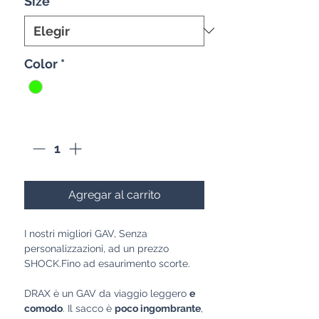
Size
*
oferta
Color
*
Cantidad
*
Agregar al carrito
I nostri migliori GAV, Senza
personalizzazioni, ad un prezzo
SHOCK.Fino ad esaurimento scorte.
DRAX è un GAV da viaggio leggero
e
comodo
. Il sacco è
poco ingombrante
,