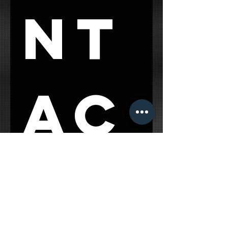
nt
ac
t 