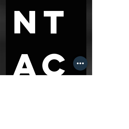
nt
ac
t 