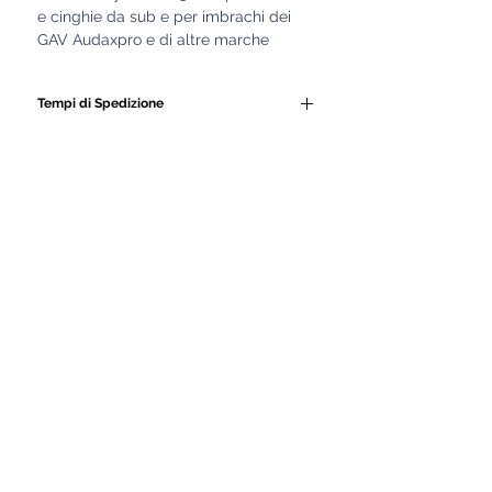
e cinghie da sub e per imbrachi dei
GAV Audaxpro e di altre marche
Tempi di Spedizione
Tutti i nostri GAV e le
attrezzature subacquee
vengono realizzati
artigianalmente da personale
altamente qualificato.
Ogni prodotto è costruito con
cura, seguendo lavorazioni
manuali e controlli di qualità
rigorosi.
Proprio per garantire la massima
precisione, robustezza e
durevolezza, i nostri artigiani
impiegano fino a 15 giorni di
lavorazione per completare ogni