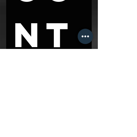
impiegano fino a 15 giorni di
lavorazione per completare ogni
nt
articolo.
Quest processo ci permette di
offrire prodotti affidabili,
personalizzati e curati nei minimi
dettagli.
ac
t 