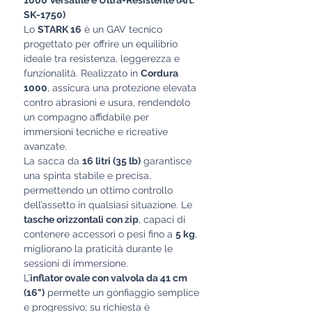
1000 Versatile e Ultra-Resistente (Art.
SK-1750)
Lo
STARK 16
è un GAV tecnico
progettato per offrire un equilibrio
ideale tra resistenza, leggerezza e
funzionalità. Realizzato in
Cordura
1000
, assicura una protezione elevata
contro abrasioni e usura, rendendolo
un compagno affidabile per
immersioni tecniche e ricreative
avanzate.
La sacca da
16 litri (35 lb)
garantisce
una spinta stabile e precisa,
permettendo un ottimo controllo
dell’assetto in qualsiasi situazione. Le
tasche orizzontali con zip
, capaci di
contenere accessori o pesi fino a
5 kg
,
migliorano la praticità durante le
sessioni di immersione.
L’
inflator ovale con valvola da 41 cm
(16")
permette un gonfiaggio semplice
e progressivo; su richiesta è