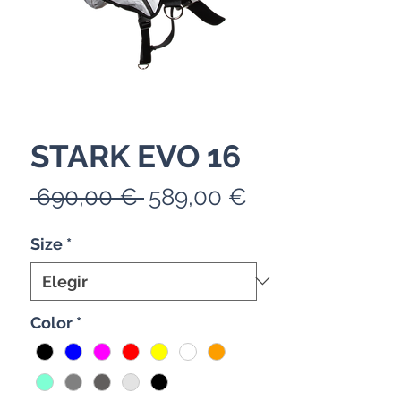
STARK EVO 16
Precio
Precio
 690,00 € 
589,00 €
de
Size
*
oferta
Color
*