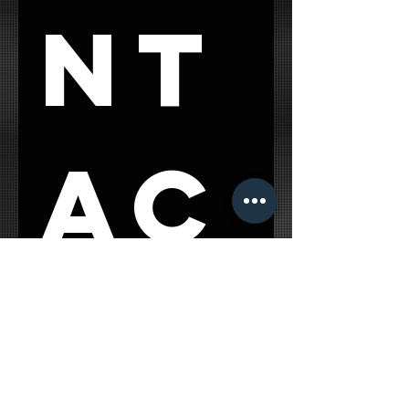
nt
ac
t 