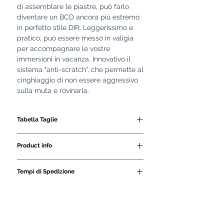
di assemblare le piastre, può farlo
diventare un BCD ancora più estremo
in perfetto stile DIR. Leggerissimo e
pratico, può essere messo in valigia
per accompagnare le vostre
immersioni in vacanza. Innovativo il
sistema "anti-scratch", che permette al
cinghiaggio di non essere aggressivo
sulla muta e rovinarla.
Tabella Taglie
MONO TAGLIA (ONE SIZE)
Product info
- sacco da 16 lt.
Tempi di Spedizione
- realizzato in Cordura 1000
- imbraco semi-rigido con
Tutti i nostri GAV e le
regolazione veloce
attrezzature subacquee
- sistema “anti-scratch”, che
vengono realizzati