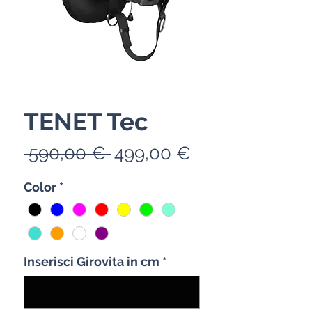
TENET Tec
Precio
Precio
 590,00 € 
499,00 €
de
Color
*
oferta
Inserisci Girovita in cm
*