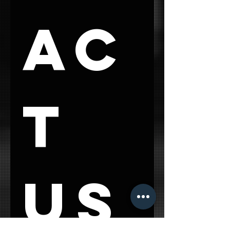
ac
t 
us