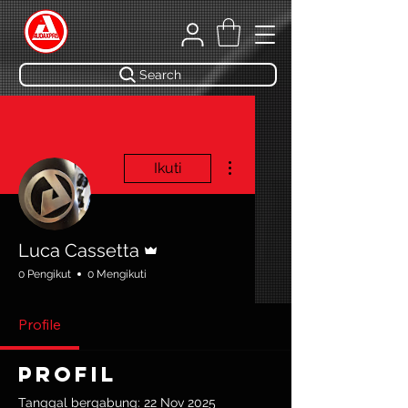
Search
Tindakan Lainnya
Ikuti
Admin
Luca Cassetta
0 Pengikut
0 Mengikuti
Profile
Profil
Tanggal bergabung: 22 Nov 2025