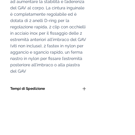
ad aumentare la stabilità e l’aderenza
del GAV al corpo. La cintura inguinale
è completamente regolabile ed è
dotata di 2 anelli D-ring per la
regolazione rapida, 2 clip con occhielli
in acciaio inox per il fissaggio delle 2
estremità anteriori all’imbraco del GAV
(viti non incluse), 2 fastex in nylon per
aggancio e sgancio rapido, un ferma
nastro in nylon per fissare l’estremità
posteriore all’imbraco o alla piastra
del GAV
Tempi di Spedizione
Tutti i nostri GAV e le
attrezzature subacquee
vengono realizzati
artigianalmente da personale
altamente qualificato.