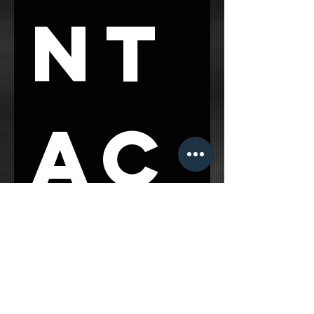
nt
ac
t 