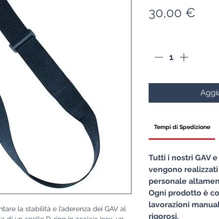
Pre
30,00 €
Quantità
*
Aggiu
Tempi di Spedizione
Tutti i nostri GAV 
vengono realizzati
personale altament
Ogni prodotto è co
lavorazioni manuali
tare la stabilità e l’aderenza dei GAV al
rigorosi.
a di un anello D-ring in acciaio inox, un