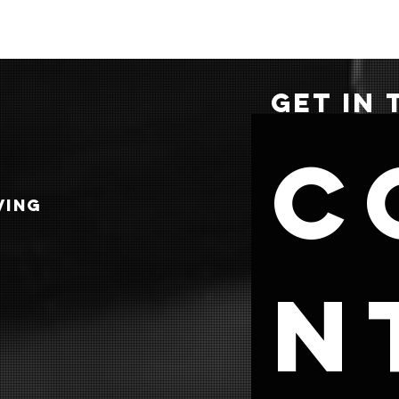
GET IN
C
VING
n