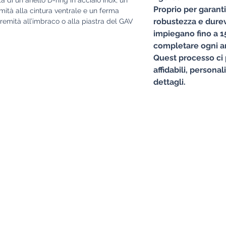
Proprio per garant
emità alla cintura ventrale e un ferma
robustezza e durevo
stremità all’imbraco o alla piastra del GAV
impiegano fino a 15
completare ogni ar
Quest processo ci 
affidabili, personal
dettagli.