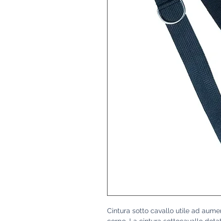
Cintura sotto cavallo utile ad aumen
corpo. La cintura sottocavallo dotat