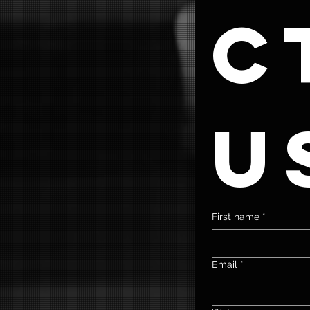
ct
u
First name
*
Email
*