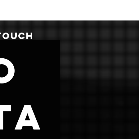
 TOUCH
o
ta