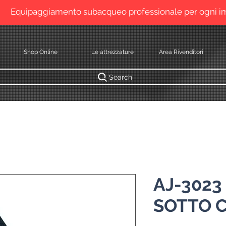
Equipaggiamento subacqueo professionale per ogni 
Shop Online
Le attrezzature
Area Rivenditori
Search
AJ-3023
SOTTO 