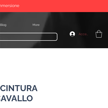
immersione
Blog
More
Accedi
 CINTURA
CAVALLO