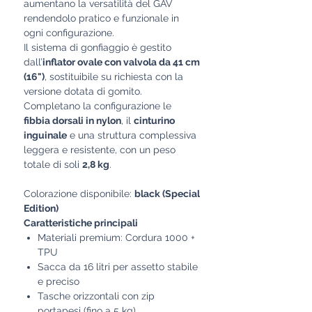
aumentano la versatilità del GAV
rendendolo pratico e funzionale in
ogni configurazione.
Il sistema di gonfiaggio è gestito
dall’
inflator ovale con valvola da 41 cm
(16")
, sostituibile su richiesta con la
versione dotata di gomito.
Completano la configurazione le
fibbia dorsali in nylon
, il
cinturino
inguinale
e una struttura complessiva
leggera e resistente, con un peso
totale di soli
2,8 kg
.
Colorazione disponibile:
black (Special
Edition)
Caratteristiche principali
Materiali premium: Cordura 1000 +
TPU
Sacca da 16 litri per assetto stabile
e preciso
Tasche orizzontali con zip
portapesi (fino a 5 kg)