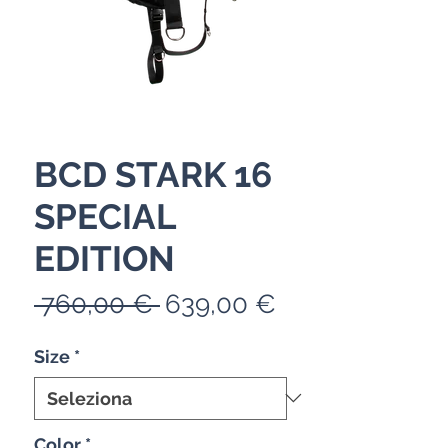
BCD STARK 16
SPECIAL
EDITION
Prezzo
Prezzo
 760,00 € 
639,00 €
regolare
scontato
Size
*
Color
*