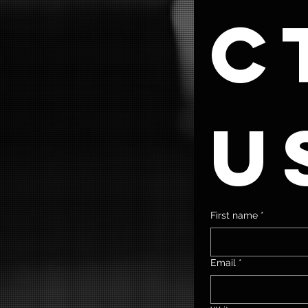
ct
u
First name
*
Email
*