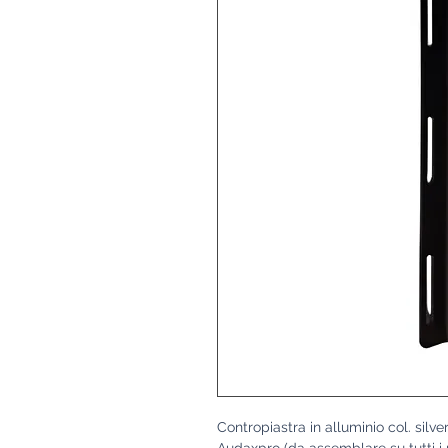
Contropiastra in alluminio col. silv
Audaxpro (da assemblare su tutti i 