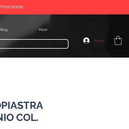
immersione
Blog
More
Accedi
PIASTRA
IO COL.