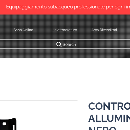
Equipaggiamento subacqueo professionale per ogni 
Shop Online
Le attrezzature
Area Rivenditori
Search
CONTRO
ALLUMIN