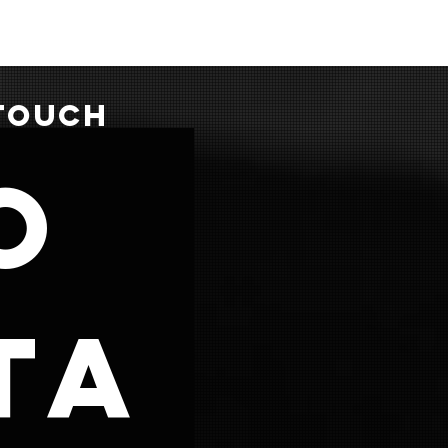
 TOUCH
o
ta