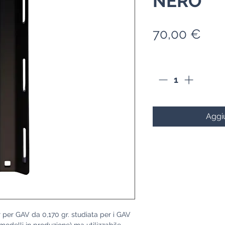
NERO
Pre
70,00 €
Quantità
*
Aggiu
er per GAV da 0,170 gr. studiata per i GAV
modelli in produzione) ma utilizzabile