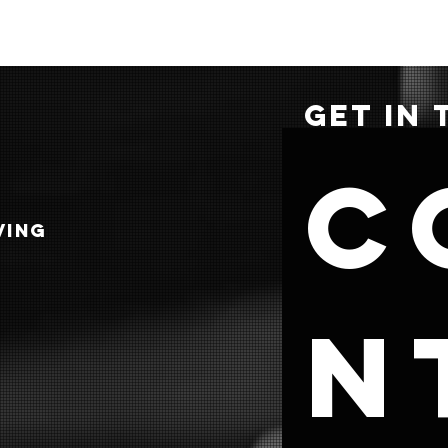
GET IN
C
VING
n