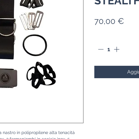
STEALT
Pre
70,00 €
Quantità
*
Aggiu
astro in polipropilene alta tenacità
inox, 3 fermapiombi in acciaio inox, 5