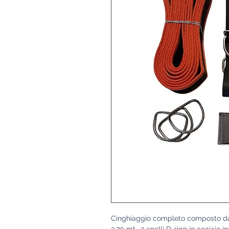
Cinghiaggio completo composto da n
3,70 mt., 3 anelli D-ring in acciaio 