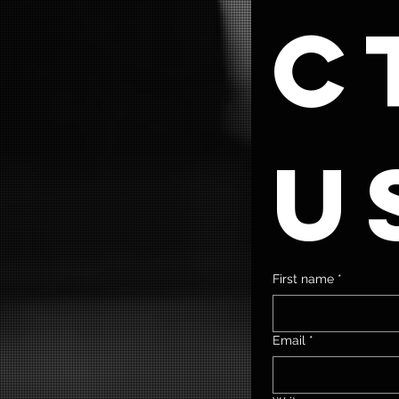
ct
u
First name
*
Email
*