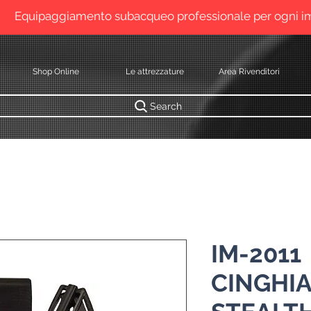
Equipaggiamento subacqueo professionale per ogni 
Shop Online
Le attrezzature
Area Rivenditori
Search
IM-2011
CINGHI