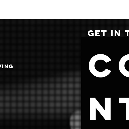
GET IN
C
VING
n