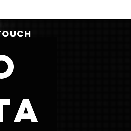
 TOUCH
o
ta