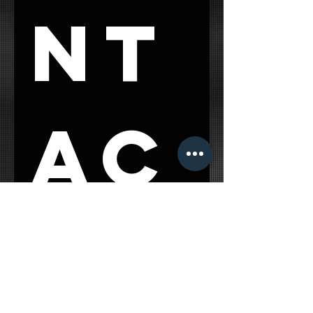
nt
ac
t 