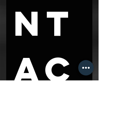
nt
ac
t 