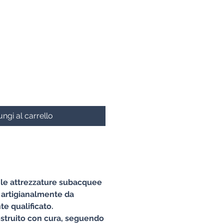
zo
ngi al carrello
e le attrezzature subacquee
 artigianalmente da
e qualificato.
struito con cura, seguendo