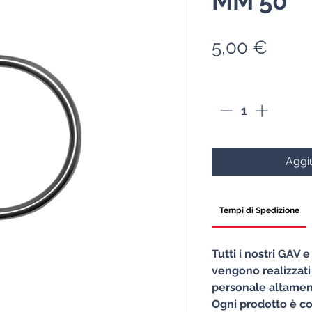
MM 50
Prez
5,00 €
Quantità
*
Aggiu
Tempi di Spedizione
Tutti i nostri GAV 
vengono realizzati
personale altament
Ogni prodotto è co