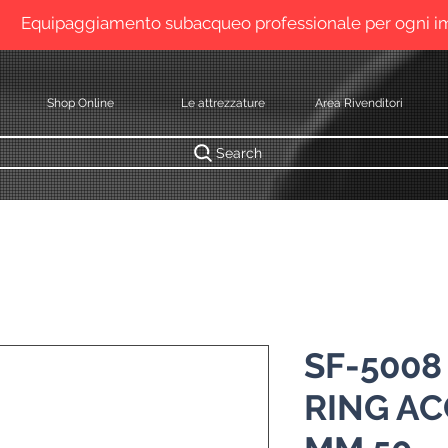
Equipaggiamento subacqueo professionale per ogni 
Shop Online
Le attrezzature
Area Rivenditori
Search
SF-5008
RING AC