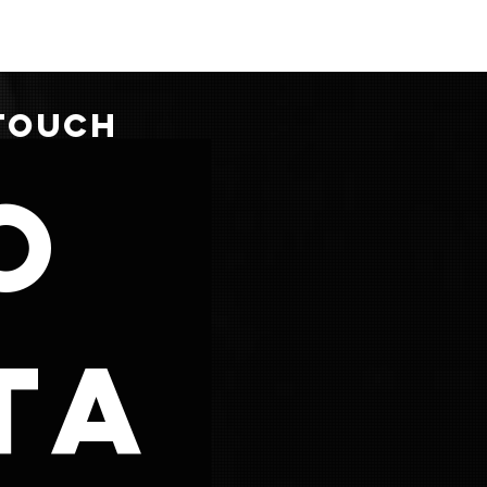
 TOUCH
o
ta