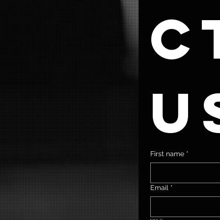
ct
u
First name
*
Email
*