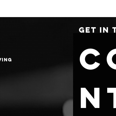
GET IN
C
VING
n