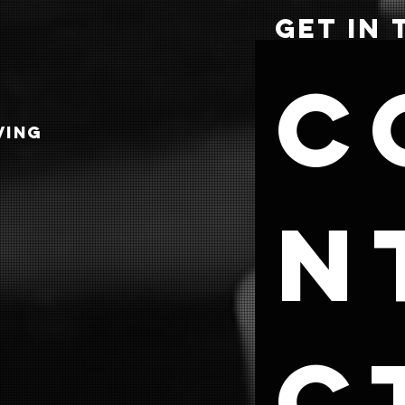
GET IN
C
VING
n
ct