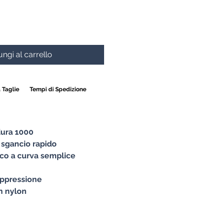
ngi al carrello
 Taglie
Tempi di Spedizione
dura 1000
a sgancio rapido
acco a curva semplice
rappressione
in nylon