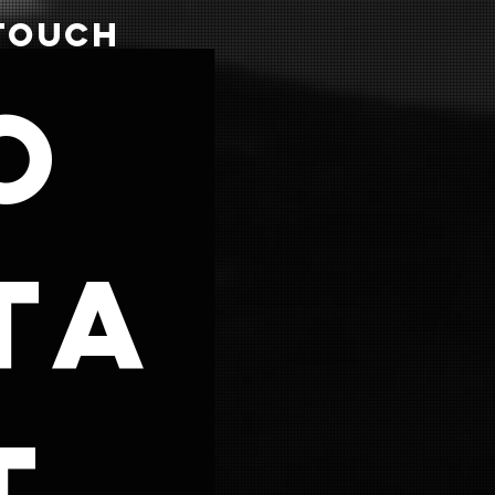
 TOUCH
o
ta
 