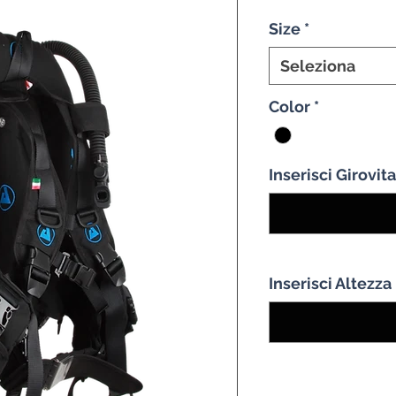
r
Size
*
Seleziona
Color
*
Inserisci Girovit
Inserisci Altezza
Quantità
*