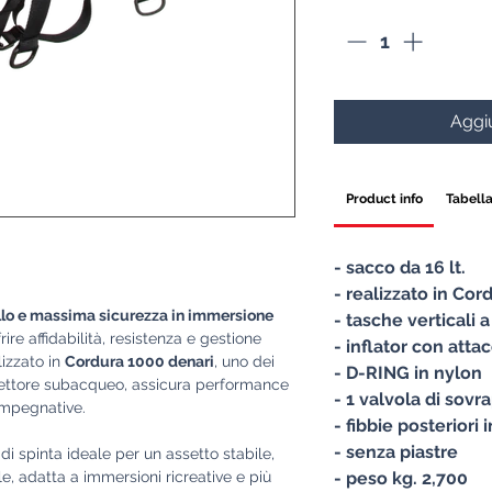
Aggiu
Product info
Tabella
- sacco da 16 lt.
- realizzato in Cor
llo e massima sicurezza in immersione
- tasche verticali 
ire affidabilità, resistenza e gestione
- inflator con att
lizzato in
Cordura 1000 denari
, uno dei
- D-RING in nylon
 settore subacqueo, assicura performance
- 1 valvola di sov
impegnative.
- fibbie posteriori 
- senza piastre
di spinta ideale per un assetto stabile,
le, adatta a immersioni ricreative e più
- peso kg. 2,700