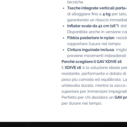
tecniche.
Tasche integrate verticali port
di alloggiare fino a
4 kg
per lato
garantendo un rilascio immediat
Inflator ovale da 41 cm (16’’)
: dot
Disponibile anche in versione c
Fibbia posteriore in nylon
: resis
sopportare l’usura nel tempo.
Cintura inguinale inclusa
: migli
previene movimenti indesiderati d
Perché scegliere il GAV XDIVE 16
Il
XDIVE 16
è la soluzione ideale p
resistente, performante e dotato di
peso più comoda ed equilibrata. La
un’elevata durata, mentre la sacca d
superiore per immersioni impegnati
Perfetto per chi desidera un
GAV pr
per durare nel tempo.