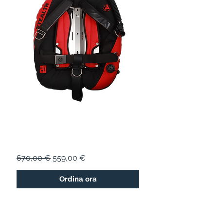
STEALTH 20
Prezzo regolare
Prezzo scontato
670,00 €
559,00 €
Ordina ora