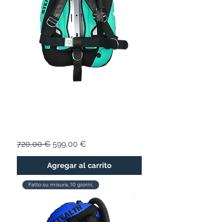
STEALTH 18
Precio
Precio de oferta
720,00 €
599,00 €
Agregar al carrito
Fatto su misura, 10 giorni.