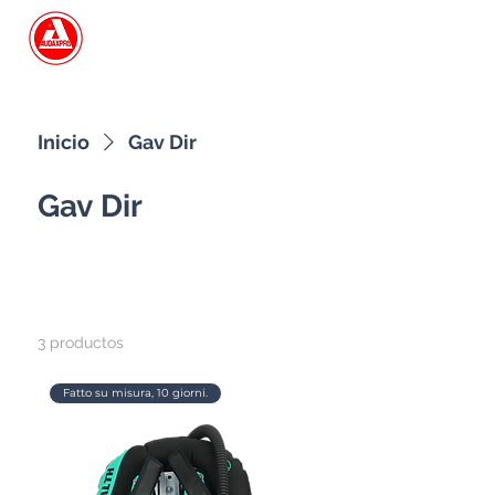
Search
Inicio
Gav Dir
Gav Dir
Todos los productos
Accessori Gav
Filtrar y ordenar
3 productos
Fatto su misura, 10 giorni.