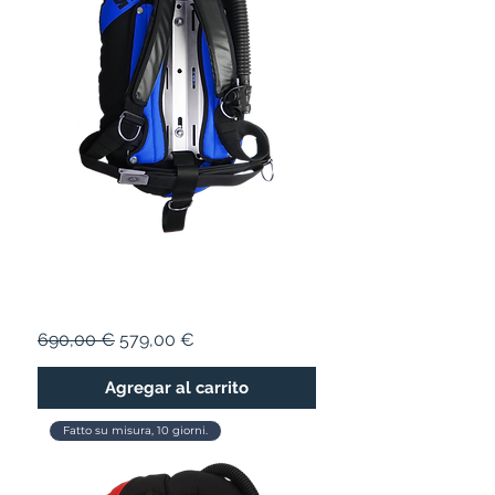
STEALTH 16
Precio
Precio de oferta
690,00 €
579,00 €
Agregar al carrito
Fatto su misura, 10 giorni.