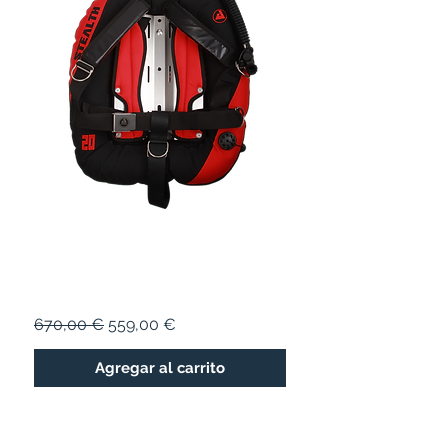
STEALTH 20
Precio
Precio de oferta
670,00 €
559,00 €
Agregar al carrito