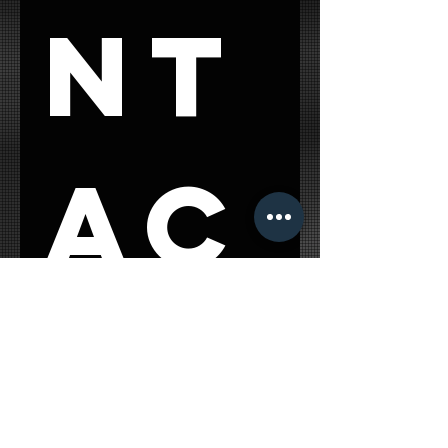
nt
ac
t 