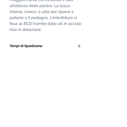
all’altezza delle piastre. La tasca
interna, invece, è utile per riporre il
pallone o il pedagno. L’imbottitura si
fissa al BCD tramite delle viti in acciaio
inox in dotazione.
Tempi di Spedizione
Tutti i nostri GAV e le
attrezzature subacquee
vengono realizzati
artigianalmente da personale
altamente qualificato.
Ogni prodotto è costruito con
cura, seguendo lavorazioni
manuali e controlli di qualità
rigorosi.
Proprio per garantire la massima
precisione, robustezza e