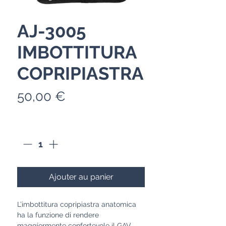
AJ-3005
IMBOTTITURA
COPRIPIASTRA
Prix
50,00 €
Quantité
*
Ajouter au panier
L’imbottitura copripiastra anatomica
ha la funzione di rendere
maggiormente confortevole il GAV