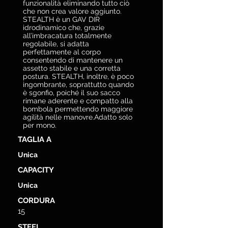
funzionalità eliminando tutto ciò
che non crea valore aggiunto.
STEALTH è un GAV DIR
idrodinamico che, grazie
all’imbracatura totalmente
regolabile, si adatta
perfettamente al corpo
consentendo di mantenere un
assetto stabile e una corretta
postura. STEALTH, inoltre, è poco
ingombrante, soprattutto quando
è sgonfio, poiché il suo sacco
rimane aderente e compatto alla
bombola permettendo maggiore
agilità nelle manovre.Adatto solo
per mono.
TAGLIA A
Unica
CAPACITY
Unica
CORDURA
15
STEEL