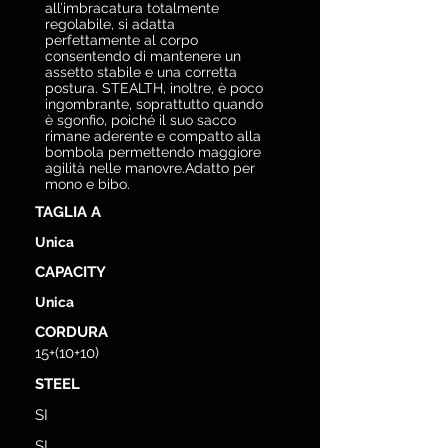
all’imbracatura totalmente
regolabile, si adatta
perfettamente al corpo
consentendo di mantenere un
assetto stabile e una corretta
postura. STEALTH, inoltre, è poco
ingombrante, soprattutto quando
è sgonfio, poiché il suo sacco
rimane aderente e compatto alla
bombola permettendo maggiore
agilità nelle manovre.Adatto per
mono e bibo.
TAGLIA A
Unica
CAPACITY
Unica
CORDURA
15+(10+10)
STEEL
SI
SI