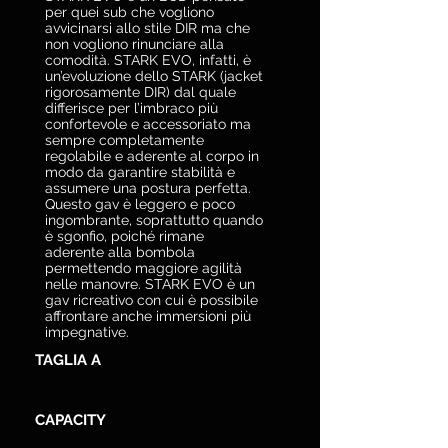
per quei sub che vogliono
avvicinarsi allo stile DIR ma che
non vogliono rinunciare alla
comodità. STARK EVO, infatti, è
un’evoluzione dello STARK (jacket
rigorosamente DIR) dal quale
differisce per l’imbraco più
confortevole e accessoriato ma
sempre completamente
regolabile e aderente al corpo in
modo da garantire stabilità e
assumere una postura perfetta.
Questo gav è leggero e poco
ingombrante, soprattutto quando
è sgonfio, poiché rimane
aderente alla bombola
permettendo maggiore agilità
nelle manovre. STARK EVO è un
gav ricreativo con cui è possibile
affrontare anche immersioni più
impegnative.
TAGLIA A
CAPACITY