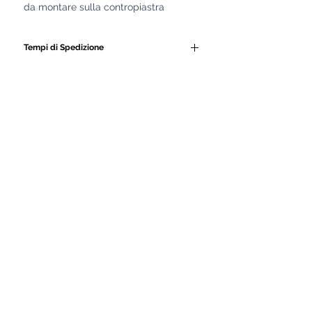
da montare sulla contropiastra
Tempi di Spedizione
Tutti i nostri GAV e le
attrezzature subacquee
vengono realizzati
artigianalmente da personale
altamente qualificato.
Ogni prodotto è costruito con
cura, seguendo lavorazioni
manuali e controlli di qualità
rigorosi.
Proprio per garantire la massima
precisione, robustezza e
durevolezza, i nostri artigiani
impiegano fino a 15 giorni di
lavorazione per completare ogni
articolo.