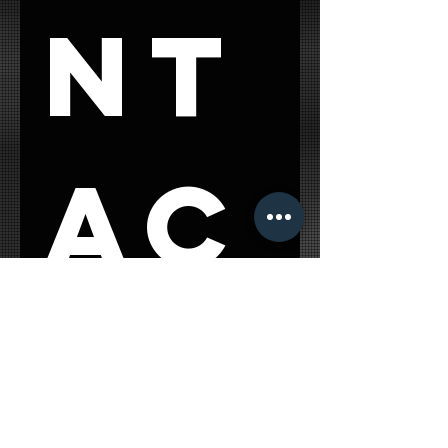
nt
ac
t 