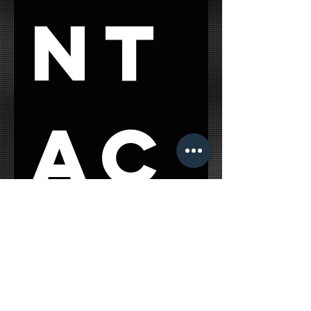
nt
ac
t 