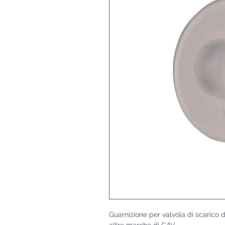
Guarnizione per valvola di scaric
altre marche di GAV