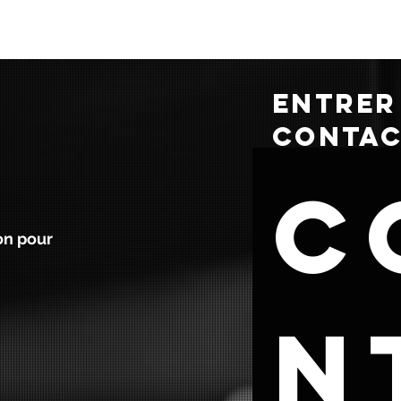
ENTRER
CONTA
C
on pour
n