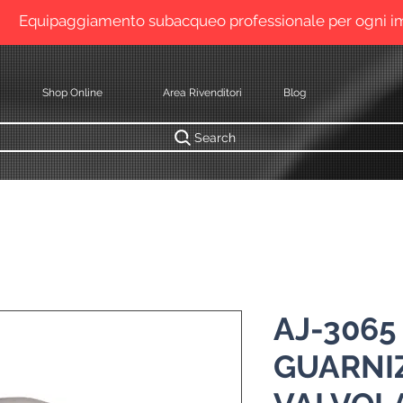
Equipaggiamento subacqueo professionale per ogni 
Shop Online
Area Rivenditori
Blog
Search
AJ-3065
GUARNI