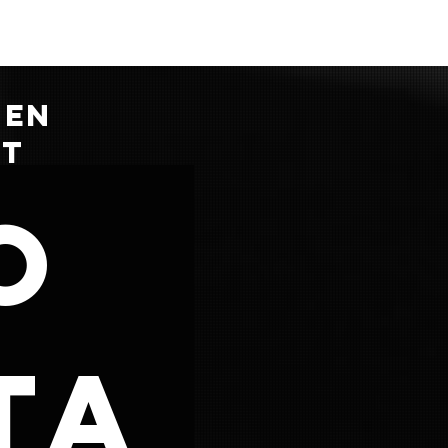
 EN
CT
o
ta