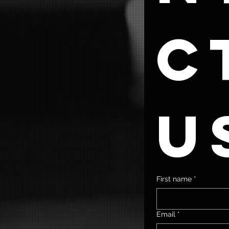
ct
u
First name
*
Email
*