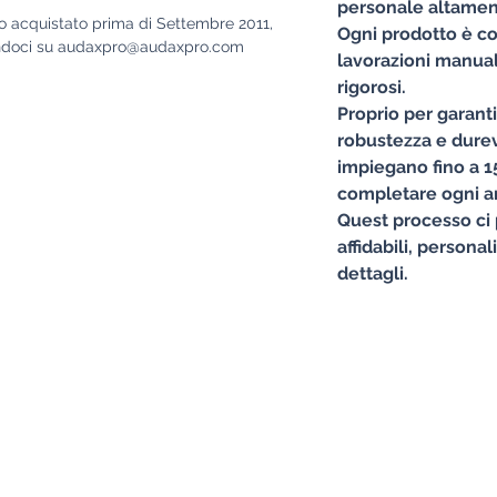
personale altament
o acquistato prima di Settembre 2011,
Ogni prodotto è co
ttandoci su audaxpro@audaxpro.com
lavorazioni manuali
rigorosi.
Proprio per garant
robustezza e durevo
impiegano fino a 15
completare ogni ar
Quest processo ci 
affidabili, personal
dettagli.