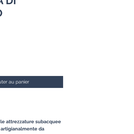
 DI
O
ter au panier
e le attrezzature subacquee
 artigianalmente da