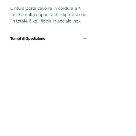
Cintura porta zavorra in cordura a 3
tasche dalla capacità di 2 kg ciascuna
(in totale 6 kg), fibbia in acciaio inox.
Tempi di Spedizione
Tutti i nostri GAV e le
attrezzature subacquee
vengono realizzati
artigianalmente da personale
altamente qualificato.
Ogni prodotto è costruito con
cura, seguendo lavorazioni
manuali e controlli di qualità
rigorosi.
Proprio per garantire la massima
precisione, robustezza e
durevolezza, i nostri artigiani