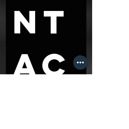
nt
ac
t 