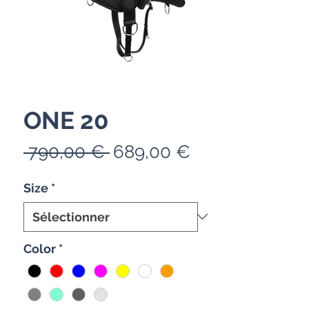
ONE 20
Prix
Prix
 790,00 € 
689,00 €
original
promotionnel
Size
*
Color
*