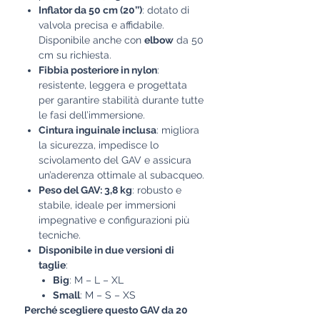
Inflator da 50 cm (20’’)
: dotato di
valvola precisa e affidabile.
Disponibile anche con
elbow
da 50
cm su richiesta.
Fibbia posteriore in nylon
:
resistente, leggera e progettata
per garantire stabilità durante tutte
le fasi dell’immersione.
Cintura inguinale inclusa
: migliora
la sicurezza, impedisce lo
scivolamento del GAV e assicura
un’aderenza ottimale al subacqueo.
Peso del GAV: 3,8 kg
: robusto e
stabile, ideale per immersioni
impegnative e configurazioni più
tecniche.
Disponibile in due versioni di
taglie
:
Big
: M – L – XL
Small
: M – S – XS
Perché scegliere questo GAV da 20