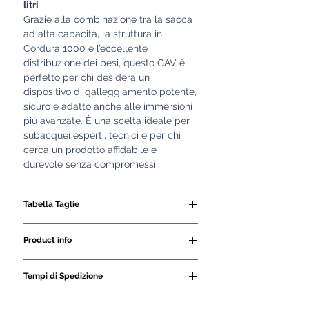
litri
Grazie alla combinazione tra la sacca
ad alta capacità, la struttura in
Cordura 1000 e l’eccellente
distribuzione dei pesi, questo GAV è
perfetto per chi desidera un
dispositivo di galleggiamento potente,
sicuro e adatto anche alle immersioni
più avanzate. È una scelta ideale per
subacquei esperti, tecnici e per chi
cerca un prodotto affidabile e
durevole senza compromessi.
Tabella Taglie
SIZE
GIROVITA
ALTEZZA
Product info
CM
CM
- sacco da 20 lt.
Tempi di Spedizione
- realizzato in Cordura 1000
M-S-XS
80/95
- tasche orizzontali 1 zip porta
Tutti i nostri GAV e le
160/175