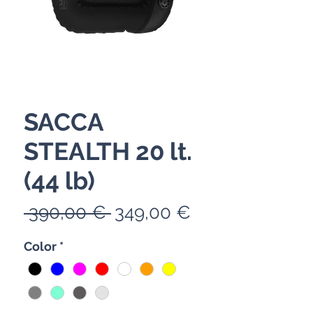
SACCA
STEALTH 20 lt.
(44 lb)
Prix
Prix
 390,00 € 
349,00 €
original
promotionnel
Color
*