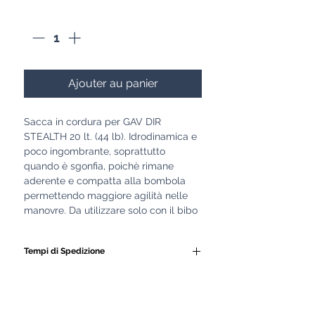
Quantité
*
Ajouter au panier
Sacca in cordura per GAV DIR
STEALTH 20 lt. (44 lb). Idrodinamica e
poco ingombrante, soprattutto
quando è sgonfia, poichè rimane
aderente e compatta alla bombola
permettendo maggiore agilità nelle
manovre. Da utilizzare solo con il bibo
Tempi di Spedizione
Tutti i nostri GAV e le
attrezzature subacquee
vengono realizzati