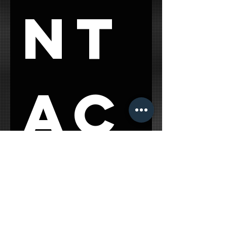
nt
ac
t 