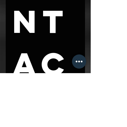
nt
ac
t 