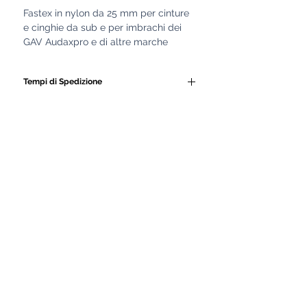
Fastex in nylon da 25 mm per cinture
e cinghie da sub e per imbrachi dei
GAV Audaxpro e di altre marche
Tempi di Spedizione
Tutti i nostri GAV e le
attrezzature subacquee
vengono realizzati
artigianalmente da personale
altamente qualificato.
Ogni prodotto è costruito con
cura, seguendo lavorazioni
manuali e controlli di qualità
rigorosi.
Proprio per garantire la massima
precisione, robustezza e
durevolezza, i nostri artigiani
impiegano fino a 15 giorni di