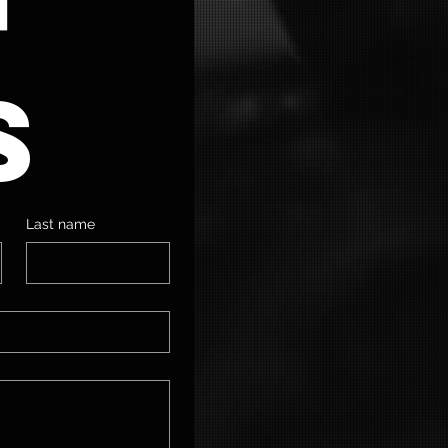
s
Last name