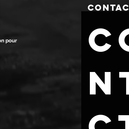
CONTA
C
on pour
n
ct