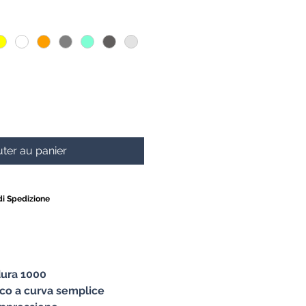
riginal
promotionnel
ter au panier
di Spedizione
dura 1000
acco a curva semplice