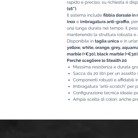
rapido e preciso; su richiesta è dis
(16")
.
Il sistema include
fibbia dorsale in 
inox
e
imbragatura anti-graffio
, pe
una lunga durata nel tempo. Il pes
mantenendo la struttura robusta e a
Disponibile in
taglia unica
e in un’
yellow, white, orange, grey, aquama
marble (+€30), black marble (+€30)
Perché scegliere lo Stealth 20
Massima resistenza e durata gra
Sacca da 20 litri per un assetto 
Componenti robusti e affidabili i
Imbragatura “anti-scratch” per 
Configurazione tecnica ideale p
Ampia scelta di colori, anche 