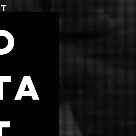
CT
o
ta
 