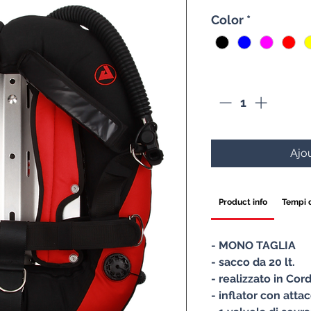
o
Color
*
Quantité
*
Ajou
Product info
Tempi 
- MONO TAGLIA
- sacco da 20 lt.
- realizzato in Cor
- inflator con att