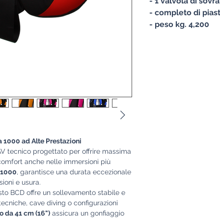
- 1 valvola di sov
- completo di piast
- peso kg. 4,200
a 1000 ad Alte Prestazioni
V tecnico progettato per offrire massima
e comfort anche nelle immersioni più
 1000
, garantisce una durata eccezionale
ioni e usura.
sto BCD offre un sollevamento stabile e
tecniche, cave diving o configurazioni
o da 41 cm (16")
assicura un gonfiaggio