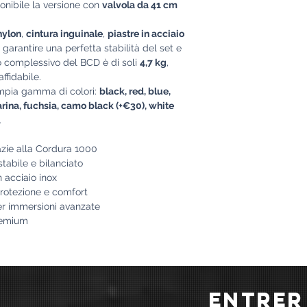
ponibile la versione con
valvola da 41 cm
nylon
,
cintura inguinale
,
piastre in acciaio
r garantire una perfetta stabilità del set e
o complessivo del BCD è di soli
4,7 kg
,
ffidabile.
ampia gamma di colori:
black, red, blue,
rina, fuchsia, camo black (+€30), white
.
zie alla Cordura 1000
stabile e bilanciato
n acciaio inox
protezione e comfort
er immersioni avanzate
premium
ENTRER