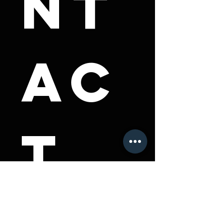
nt
ac
t 