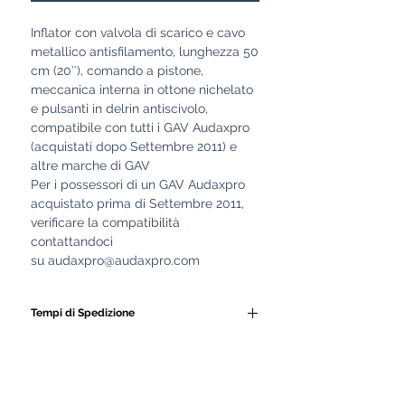
Inflator con valvola di scarico e cavo
metallico antisfilamento, lunghezza 50
cm (20″), comando a pistone,
meccanica interna in ottone nichelato
e pulsanti in delrin antiscivolo,
compatibile con tutti i GAV Audaxpro
(acquistati dopo Settembre 2011) e
altre marche di GAV
Per i possessori di un GAV Audaxpro
acquistato prima di Settembre 2011,
verificare la compatibilità
contattandoci
su audaxpro@audaxpro.com
Tempi di Spedizione
Tutti i nostri GAV e le
attrezzature subacquee
vengono realizzati