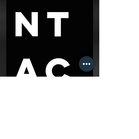
nt
ac
t 