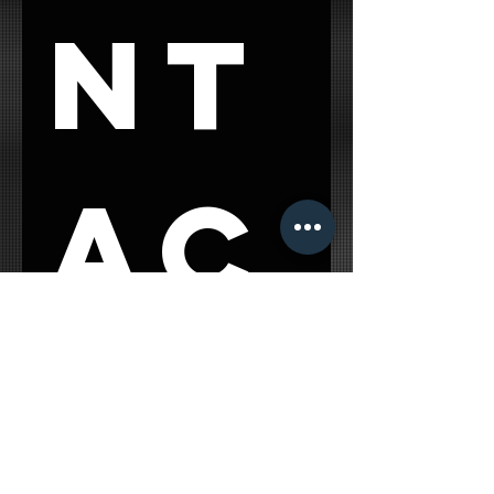
nt
ac
t 