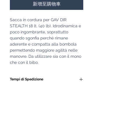
新增至購物車
Sacca in cordura per GAV DIR
STEALTH 18 lt. (40 lb). Idrodinamica e
poco ingombrante, soprattutto
quando sgonfia perché rimane
aderente e compatta alla bombola
permettendo maggiore agilità nelle
manovre. Da utilizzare sia con il mono
che con il bibo.
Tempi di Spedizione
Tutti i nostri GAV e le
attrezzature subacquee
vengono realizzati
artigianalmente da personale
altamente qualificato.
Ogni prodotto è costruito con