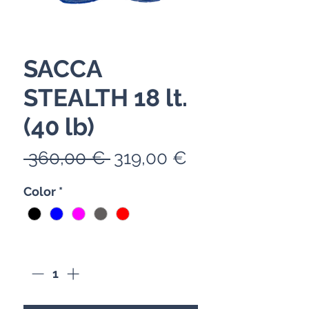
SACCA
STEALTH 18 lt.
(40 lb)
一
促
 360,00 € 
319,00 €
般
銷
Color
*
價
價
格
格
數量
*