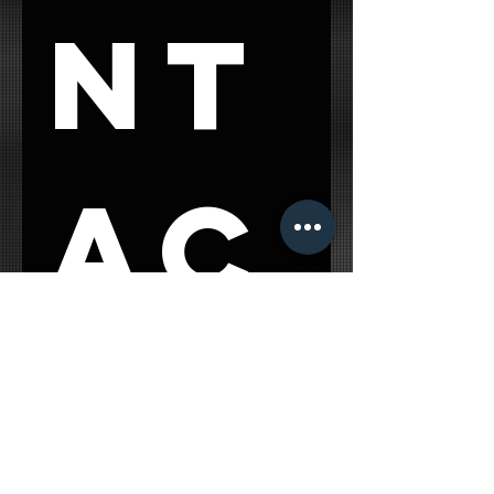
nt
ac
t 