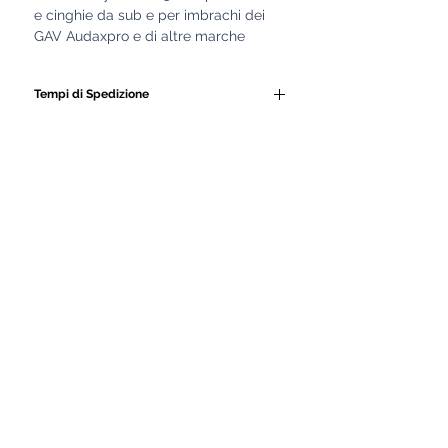
e cinghie da sub e per imbrachi dei
GAV Audaxpro e di altre marche
Tempi di Spedizione
Tutti i nostri GAV e le
attrezzature subacquee
vengono realizzati
artigianalmente da personale
altamente qualificato.
Ogni prodotto è costruito con
cura, seguendo lavorazioni
manuali e controlli di qualità
rigorosi.
Proprio per garantire la massima
precisione, robustezza e
durevolezza, i nostri artigiani
impiegano fino a 15 giorni di
lavorazione per completare ogni