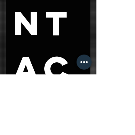
nt
ac
t 