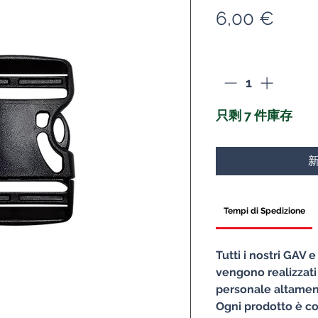
價
6,00 €
格
數量
*
只剩 7 件庫存
Tempi di Spedizione
Tutti i nostri GAV 
vengono realizzati
personale altament
Ogni prodotto è co