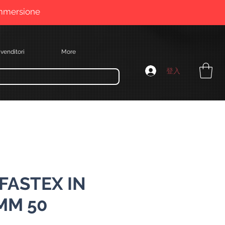
immersione
venditori
More
登入
 FASTEX IN
MM 50