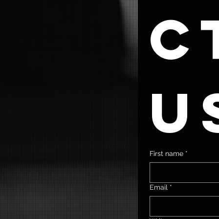
ct
u
First name
*
Email
*