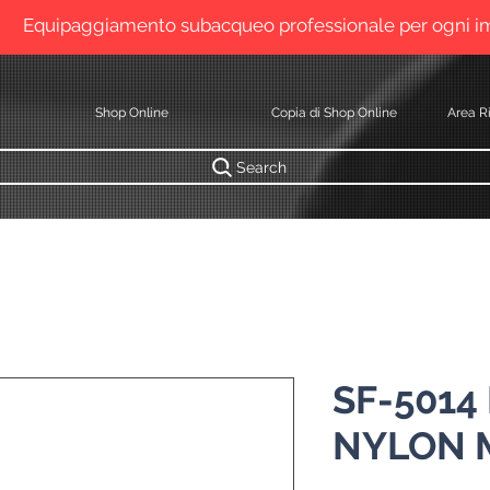
Equipaggiamento subacqueo professionale per ogni 
Shop Online
Copia di Shop Online
Area Ri
Search
SF-5014
NYLON 