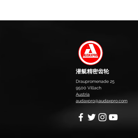
潜艇精密齿轮
Draupromenade 25
9500 Villach
Austria
audaxpro@audaxpro.com