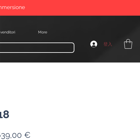
immersione
venditori
More
登入
18
一
促
639,00 €