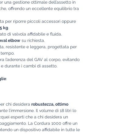
er una gestione ottimale dell’assetto in
che, offrendo un eccellente equilibrio tra
tta per riporre piccoli accessori oppure
5 kg
.
ato di valvola affidabile e fluida.
oval elbow
su richiesta.
ta, resistente e leggera, progettata per
l tempo.
ora l’aderenza del GAV al corpo, evitando
a e durante i cambi di assetto.
glie
:
per chi desidera
robustezza, ottimo
nte l’immersione. Il volume di 18 litri lo
cquei esperti che a chi desidera un
ipaggiamento. La Cordura 1000 offre un
ntendo un dispositivo affidabile in tutte le