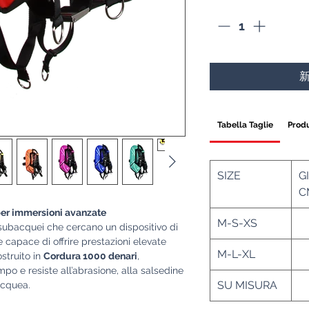
Tabella Taglie
Produ
SIZE
G
C
 per immersioni avanzate
M-S-XS
subacquei che cercano un dispositivo di
 capace di offrire prestazioni elevate
M-L-XL
9
struito in
Cordura 1000 denari
,
po e resiste all’abrasione, alla salsedine
SU MISURA
I
bacquea.