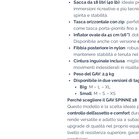
Sacca da 18 litri (40 lb)
: ideale p
immersioni ricreative e più tecni
spinta e stabilità.
Tasca orizzontale con zip
: perfe
come tasca porta-piombi fino a
Inflator ovale da 41 cm (16’’)
: dot
Disponibile anche con versione
Fibbia posteriore in nylon
: robus
mantenere stabilità e tenuta ne
Cintura inguinale inclusa
: migli
movimenti indesiderati in risalit
Peso del GAV: 2,9 kg
Disponibile in due versioni di ta
Big
: M – L – XL
Small
: M – S – XS
Perché scegliere il GAV SPINNE 18
Questo modello è la scelta ideale 
controllo dell’assetto e comfort
dura
rende versatile e adatto sia a suba
upgrade di qualità nel proprio equ
livello di resistenza superiore, gara
condizioni.