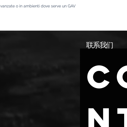
 avanzate o in ambienti dove serve un GAV
联系我们
C
n