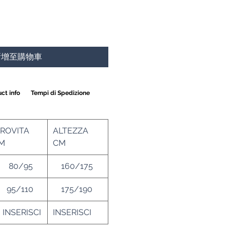
新增至購物車
ct info
Tempi di Spedizione
IROVITA
ALTEZZA
M
CM
80/95
160/175
5/110
175/190
NSERISCI
INSERISCI