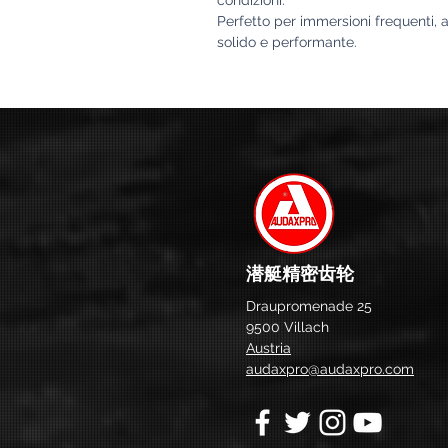
Perfetto per immersioni frequenti,
solido e performante.
潜艇精密齿轮
Draupromenade 25
9500 Villach
Austria
audaxpro@audaxpro.com