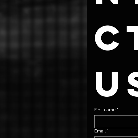
ct
u
First name
*
Email
*