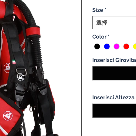
Size
*
選擇
Color
*
Inserisci Girovit
Inserisci Altezza
數量
*