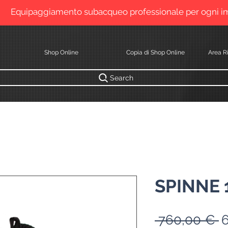
Equipaggiamento subacqueo professionale per ogni 
Shop Online
Copia di Shop Online
Area Ri
Search
SPINNE 
 760,00 € 