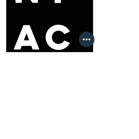
ac
t 
us