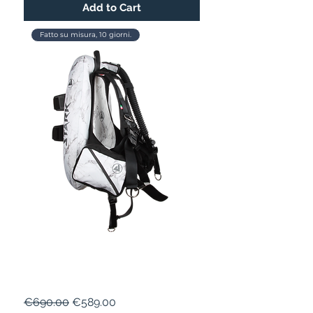
Add to Cart
Fatto su misura, 10 giorni.
STARK EVO 16
Regular Price
Sale Price
€690.00
€589.00