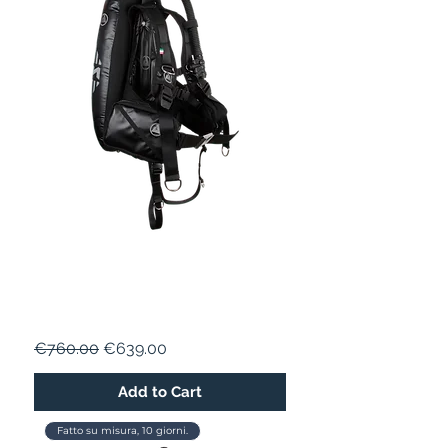
BCD STARK EVO 16 SPECIAL
EDITION
Regular Price
Sale Price
€760.00
€639.00
Add to Cart
Fatto su misura, 10 giorni.