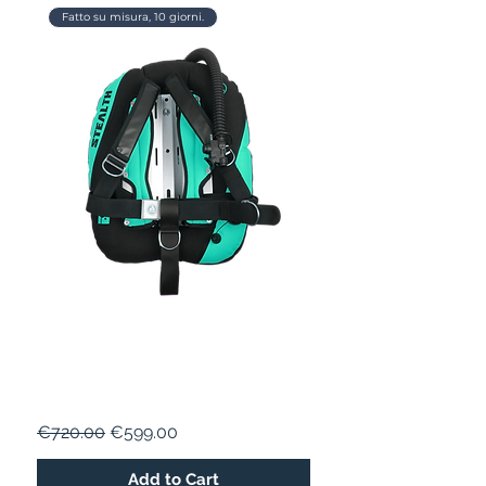
Fatto su misura, 10 giorni.
STEALTH 18
Regular Price
Sale Price
€720.00
€599.00
Add to Cart