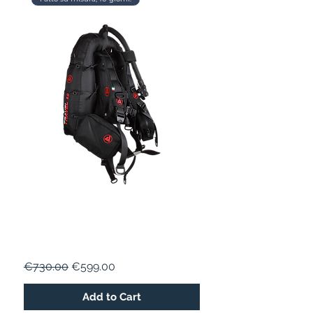
TRAVEL 2.0
Regular Price
Sale Price
€730.00
€599.00
Add to Cart