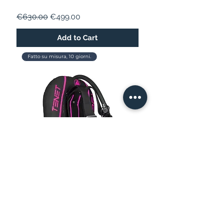
Regular Price
Sale Price
€630.00
€499.00
Add to Cart
Fatto su misura, 10 giorni.