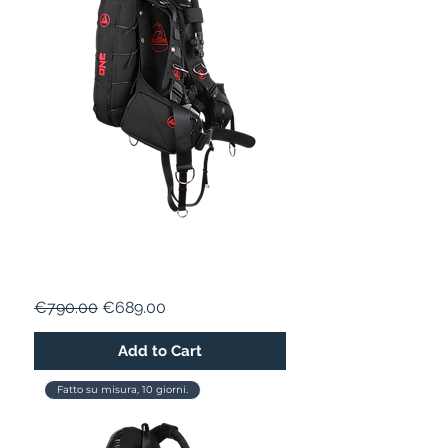
ONE 20
Regular Price
Sale Price
€790.00
€689.00
Add to Cart
Fatto su misura, 10 giorni.