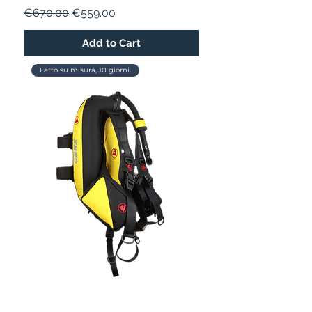
Regular Price
Sale Price
€670.00
€559.00
Add to Cart
Fatto su misura, 10 giorni.
DRAX 15