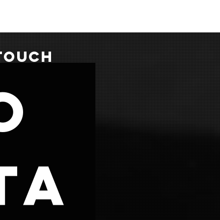
 TOUCH
o
ta