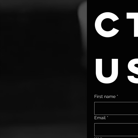
ct
u
First name
*
Email
*