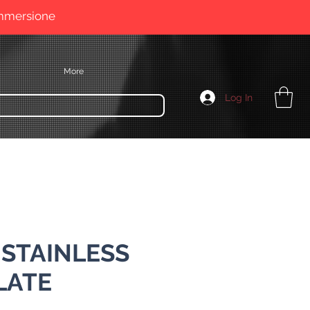
immersione
More
Log In
 STAINLESS
LATE