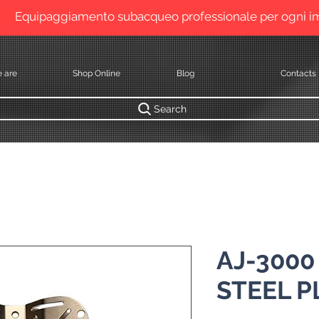
Equipaggiamento subacqueo professionale per ogni 
 are
Shop Online
Blog
Contacts
Search
AJ-3000
STEEL P