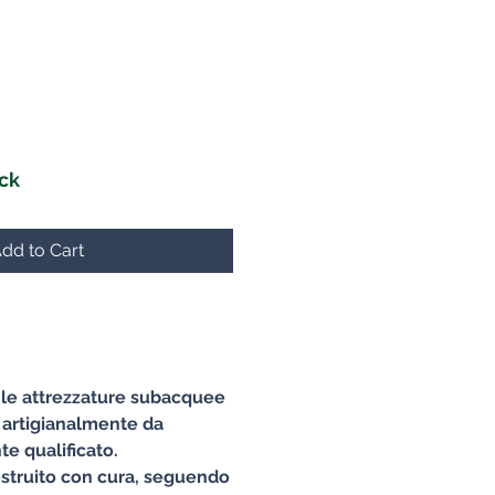
e
ock
dd to Cart
e le attrezzature subacquee
 artigianalmente da
e qualificato.
struito con cura, seguendo