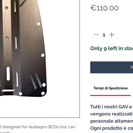
Pric
€110.00
Quantity
*
Only 9 left in st
A
Tempi di Spedizione
Tutti i nostri GAV 
vengono realizzati
personale altament
BCD designed for Audaxpro BCDs but can
Ogni prodotto è co
brands