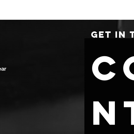
GET IN
C
ear
n