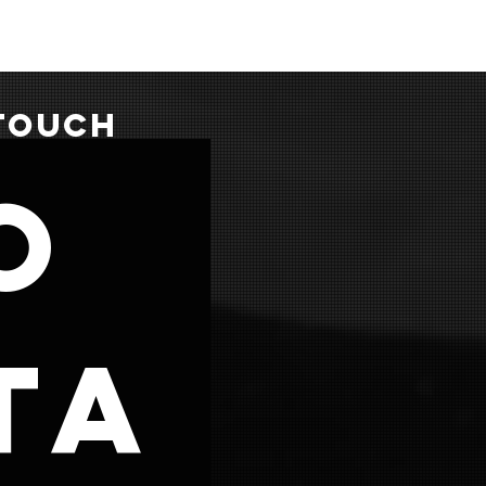
 TOUCH
o
ta