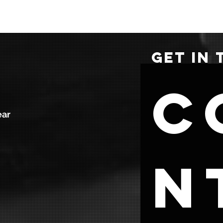
GET IN
C
ear
n