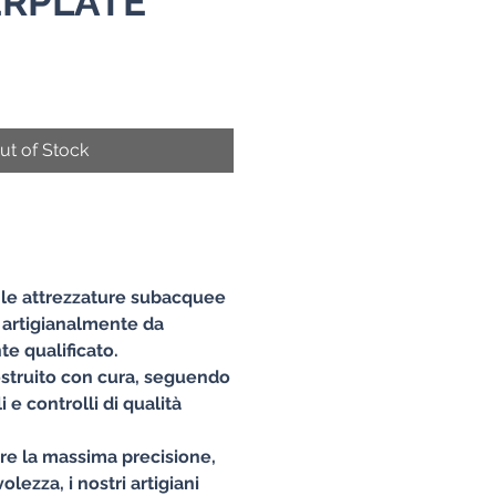
RPLATE
e
ut of Stock
e le attrezzature subacquee
 artigianalmente da
e qualificato.
struito con cura, seguendo
 e controlli di qualità
ire la massima precisione,
lezza, i nostri artigiani