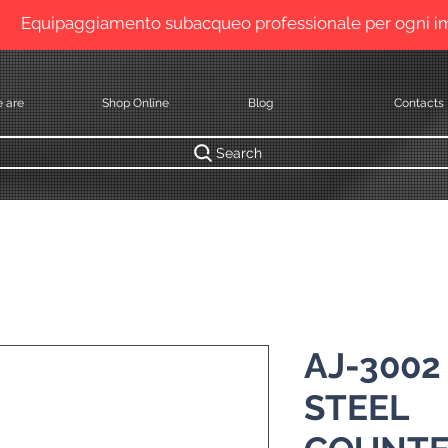
Equipaggiamento subacqueo professionale per ogni 
 are
Shop Online
Blog
Contacts
Search
AJ-3002
STEEL