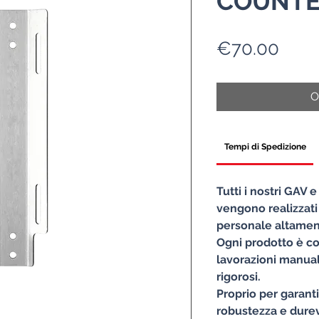
COUNTE
Pric
€70.00
O
Tempi di Spedizione
Tutti i nostri GAV 
vengono realizzati
personale altament
Ogni prodotto è co
lavorazioni manuali
rigorosi.
Proprio per garant
robustezza e durevo