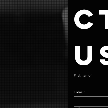
ct
u
First name
*
Email
*