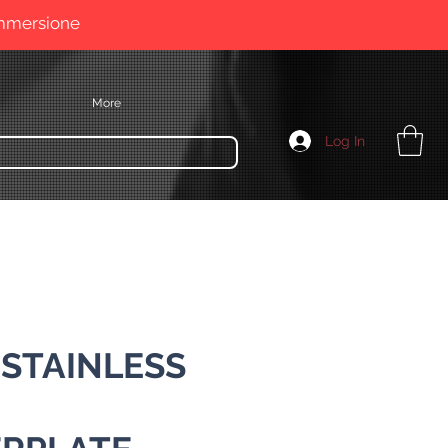
immersione
More
Log In
 STAINLESS