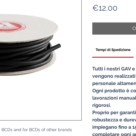
Price
€12.00
O
Tempi di Spedizione
Tutti i nostri GAV 
vengono realizzati
personale altament
Ogni prodotto è co
lavorazioni manuali
rigorosi.
Proprio per garant
robustezza e durevo
impiegano fino a 15
 BCDs and for BCDs of other brands
completare ogni ar