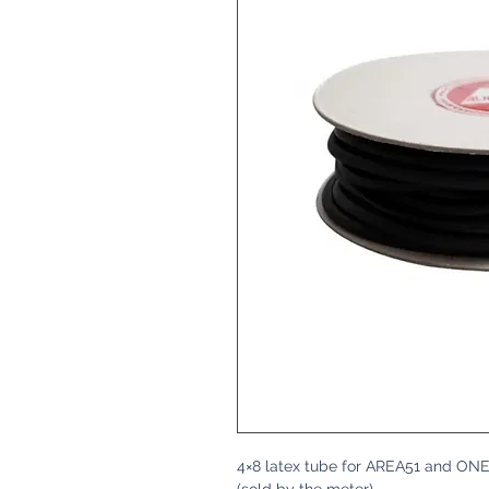
4×8 latex tube for AREA51 and ONE
(sold by the meter)