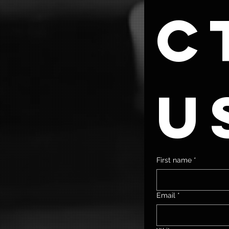
ct
u
First name
*
Email
*