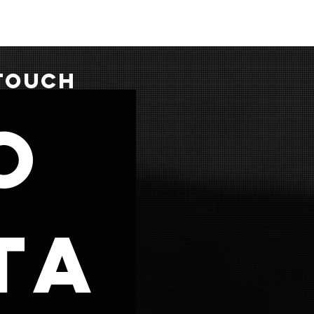
 TOUCH
o
ta