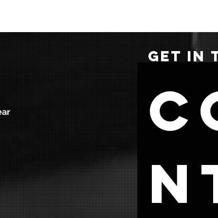
GET IN
C
ear
n