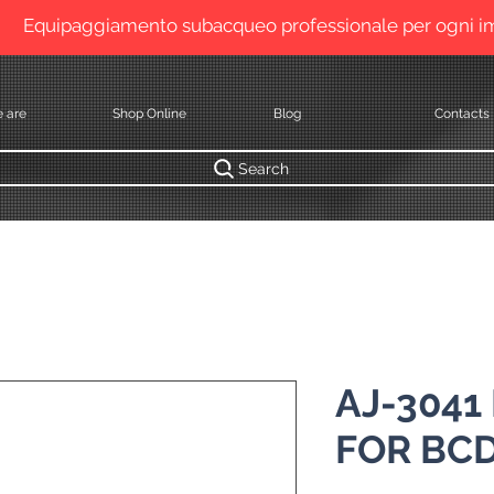
Equipaggiamento subacqueo professionale per ogni 
 are
Shop Online
Blog
Contacts
Search
AJ-3041
FOR BC