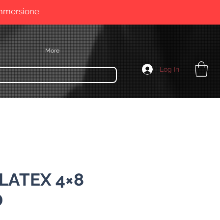
immersione
More
Log In
 LATEX 4×8
D