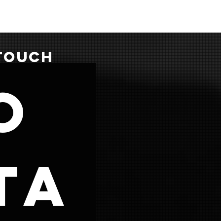
 TOUCH
o
ta