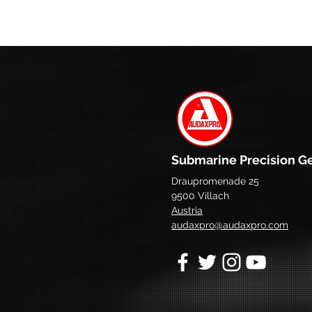
Submarine Precision G
Draupromenade 25
9500 Villach
Austria
audaxpro@audaxpro.com