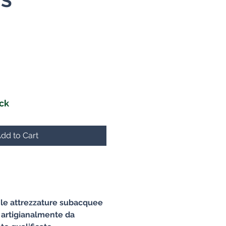
S
e
ock
dd to Cart
e le attrezzature subacquee
 artigianalmente da