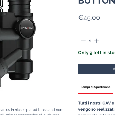
BUTTON
Pric
€45.00
Quantity
*
Only 9 left in st
A
Tempi di Spedizione
Tutti i nostri GAV 
vengono realizzati
chanics in nickel-plated brass and non-
all inflator accessories of Audaxpro