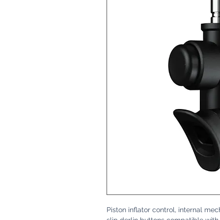
Piston inflator control, internal me
slip derlin buttons compatible with 