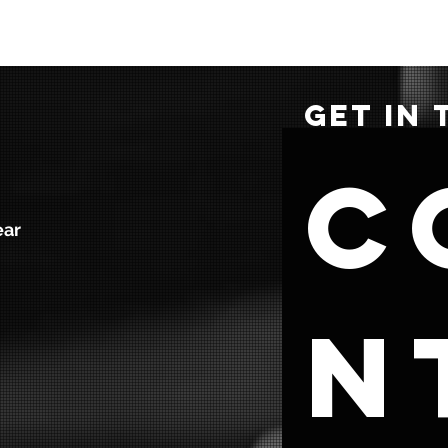
GET IN
C
ear
n