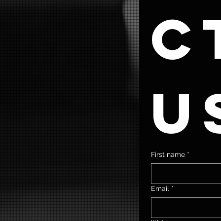
ct
u
First name
*
Email
*