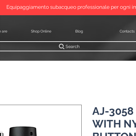
Equipaggiamento subacqueo professionale per ogni 
 are
Shop Online
Blog
Contacts
Search
AJ-3058
WITH N