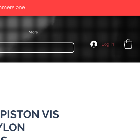
immersione
More
Log In
 PISTON VIS
YLON