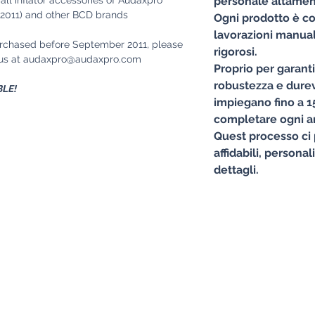
personale altament
2011) and other BCD brands
Ogni prodotto è co
lavorazioni manuali
rchased before September 2011, please
rigorosi.
g us at audaxpro@audaxpro.com
Proprio per garant
robustezza e durevo
BLE!
impiegano fino a 15
completare ogni ar
Quest processo ci 
affidabili, personal
dettagli.