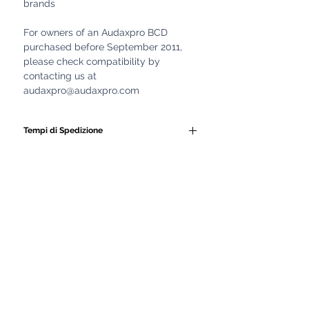
brands
For owners of an Audaxpro BCD
purchased before September 2011,
please check compatibility by
contacting us at
audaxpro@audaxpro.com
Tempi di Spedizione
Tutti i nostri GAV e le
attrezzature subacquee
vengono realizzati
artigianalmente da personale
altamente qualificato.
Ogni prodotto è costruito con
cura, seguendo lavorazioni
manuali e controlli di qualità
rigorosi.
Proprio per garantire la massima