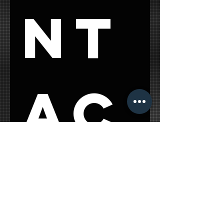
nt
ac
t 