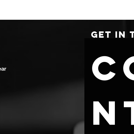
GET IN
C
ear
n