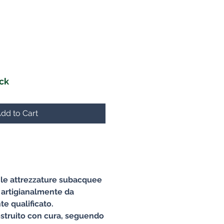
ock
dd to Cart
e le attrezzature subacquee
 artigianalmente da
e qualificato.
struito con cura, seguendo