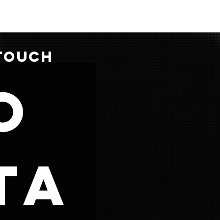
 TOUCH
o
ta