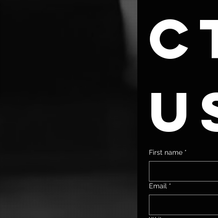
ct
u
First name
*
Email
*