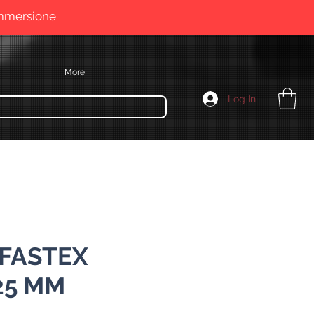
immersione
More
Log In
 FASTEX
25 MM