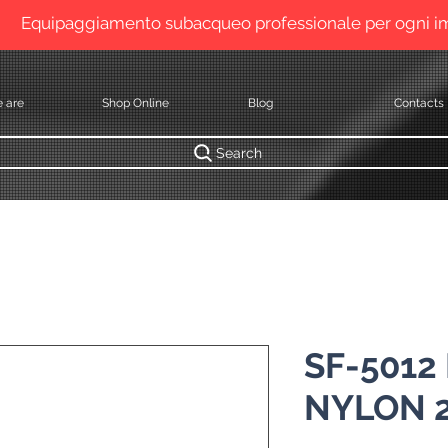
Equipaggiamento subacqueo professionale per ogni 
 are
Shop Online
Blog
Contacts
Search
SF-5012
NYLON 