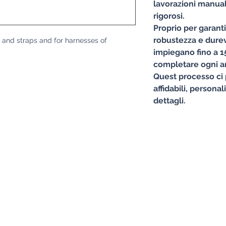
lavorazioni manuali
rigorosi.
Proprio per garant
robustezza e durevo
s and straps and for harnesses of
impiegano fino a 15
completare ogni ar
Quest processo ci 
affidabili, personal
dettagli.