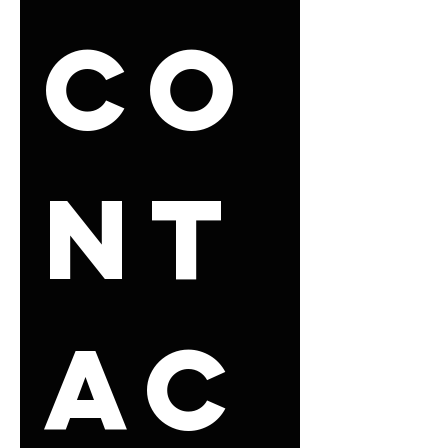
Co
nt
ac