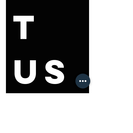
t 
us
First name
*
Last name