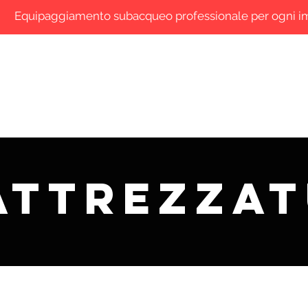
Equipaggiamento subacqueo professionale per ogni 
Shop Online
Area Rivenditori
Blog
Search
attrezza