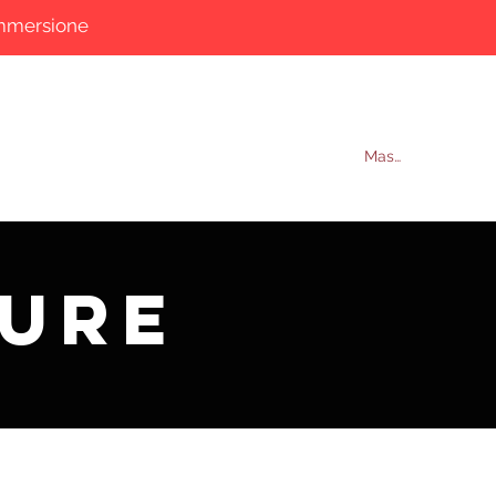
immersione
Contatti
More
Masuk
ture