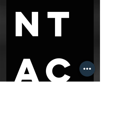
nt
ac
t 