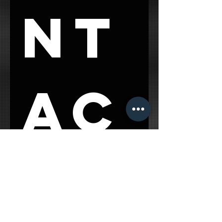
nt
ac
t 