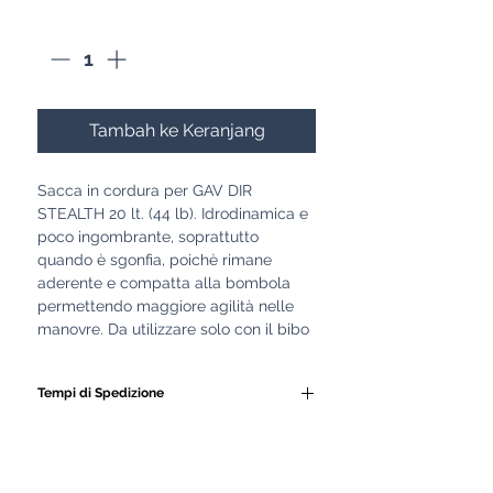
Kuantitas
*
Tambah ke Keranjang
Sacca in cordura per GAV DIR
STEALTH 20 lt. (44 lb). Idrodinamica e
poco ingombrante, soprattutto
quando è sgonfia, poichè rimane
aderente e compatta alla bombola
permettendo maggiore agilità nelle
manovre. Da utilizzare solo con il bibo
Tempi di Spedizione
Tutti i nostri GAV e le
attrezzature subacquee
vengono realizzati