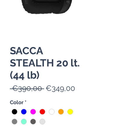
SACCA
STEALTH 20 lt.
(44 lb)
Harga
Harga
 €390,00 
€349,00
Reguler
Promosi
Color
*