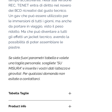
tempo accattivante, nella sua versione
REC, TENET entra di diritto nel novero
dei BCD ricreativi dal gusto tecnico.
Un gav che può essere utilizzato per
le immersioni di tutti i giorni, ma anche
da portare in viaggio, visto il peso
ridotto. Ma che può diventare a tutti
gli effetti un jacket tecnico, avendo la
possibilità di poter assemblare le
piastre.
Se siete fuori parametri tabella e volete
una taglia personale, scegliete "SU
MISURA" e inserite i vostri dati (altezza e
girovita). Per qualsiasi domanda non
esitate a contattarci.
Tabella Taglie
SIZE
GIROVITA
ALTEZZA
Product info
CM
CM