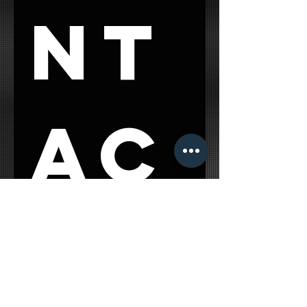
offrire prodotti affidabili,
nt
personalizzati e curati nei minimi
dettagli.
ac
t 