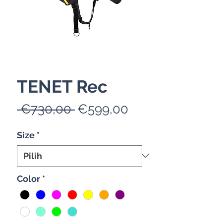
TENET Rec
Harga
Harga
 €730,00 
€599,00
Reguler
Promosi
Size
*
Color
*