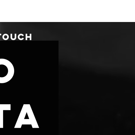
 TOUCH
o
ta