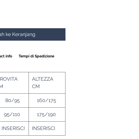
h ke Keranjang
ct info
Tempi di Spedizione
IROVITA
ALTEZZA
M
CM
80/95
160/175
5/110
175/190
NSERISCI
INSERISCI