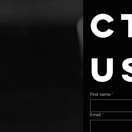
ct
u
First name
*
Email
*