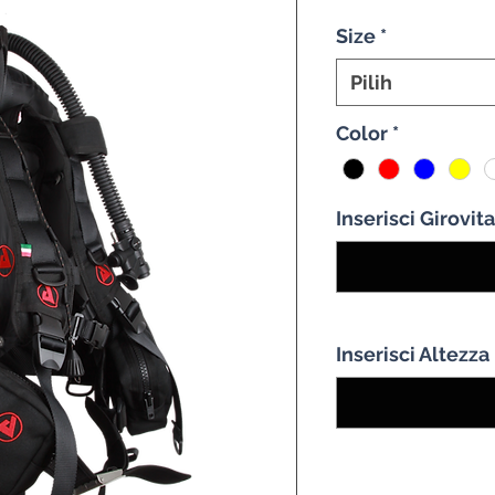
Re
Size
*
Pilih
Color
*
Inserisci Girovit
Inserisci Altezza
Kuantitas
*