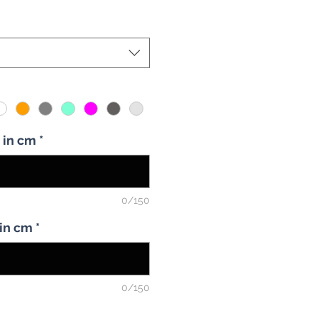
guler
Promosi
a in cm
*
0/150
 in cm
*
0/150