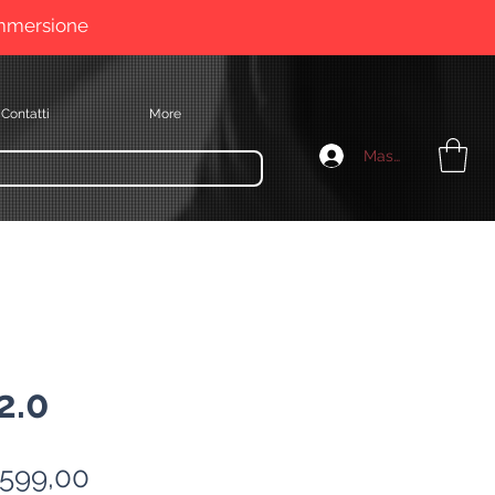
immersione
Contatti
More
Masuk
2.0
arga
Harga
599,00