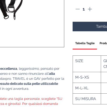
Tamba
Tabella Taglie
Produ
SIZE
G
C
 eccellenza
, leggerissimo, pensato per
ereo e non sanno rinunciare all’
alta
M-S-XS
udaxpro. TRAVEL è un GAV perfetto per la
essuto delicato sulla pelle utilizzabile
M-L-XL
9
i in ogni avventura.
SU MISURA
I
olete una taglia personale, scegliete "SU
ezza e girovita). Per qualsiasi domanda