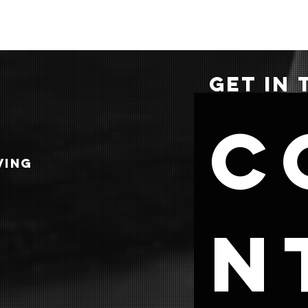
GET IN
C
VING
n