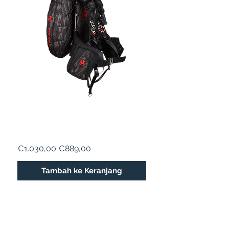
AREA51
Harga Reguler
Harga Promosi
€1.030,00
€889,00
Tambah ke Keranjang